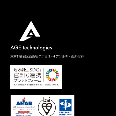
東京都新宿区西新宿７丁目３−４アソルティ西新宿2F