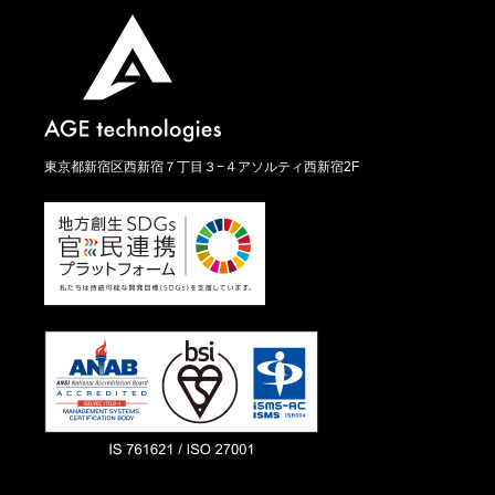
東京都新宿区西新宿７丁目３−４アソルティ西新宿2F