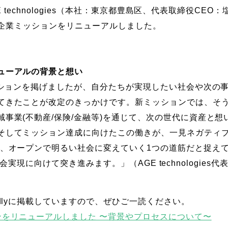
AGE technologies（本社：東京都豊島区、代表取締役CE
」）は、企業ミッションをリニューアルしました。
ューアルの背景と想い
ミッションを掲げましたが、自分たちが実現したい社会や次の
てきたことが改定のきっかけです。新ミッションでは、そ
域事業(不動産/保険/金融等)を通じて、次の世代に資産と
そしてミッション達成に向けたこの働きが、一見ネガティブ
を、オープンで明るい社会に変えていく1つの道筋だと捉えて
はその社会実現に向けて突き進みます。」（AGE technologie
edlyに掲載していますので、ぜひご一読ください。
ンをリニューアルしました 〜背景やプロセスについて〜