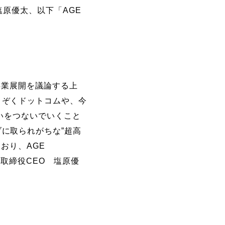
O：塩原優太、以下「AGE
事業展開を議論する上
うぞくドットコムや、今
想いをつないでいくこと
に取られがちな”超高
おり、AGE
s代表取締役CEO 塩原優