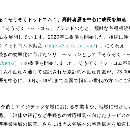
る＂そうぞくドットコム＂、高齢者層を中心に成長を加速
giesは、「そうぞくドットコム」ブランドのもと、煩雑な各種
ームを展開しています。2020年に提供を開始した、相続に
くドットコム不動産（
https://so-zo-ku.com/
）」にくわえ、
続きの効率化に向けたソリューションとして「そうぞくド
m/bank/
）」の提供を開始しました。そうぞくドットコム不動
コム不動産を通じて登記された累計の不動産件数が、23,0
層を中心に、30代～80代まで全国で幅広い世代の方々にご
giesは、今後もエイジテック領域における事業者や、地域に根
携、自治体や銀行など手続きの対応機関へ向けたサービス
存事業領域の拡充、さらには周辺領域への事業拡大を加速