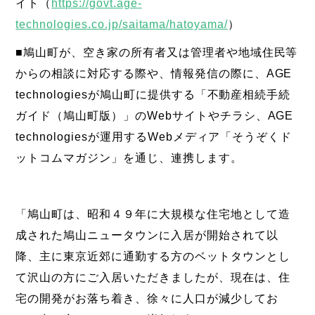
イト（
https://govt.age-
technologies.co.jp/saitama/hatoyama/
）
■鳩山町が、空き家の所有者又は管理者や地域住民等
からの相談に対応する際や、情報発信の際に、AGE
technologiesが鳩山町に提供する「不動産相続手続
ガイド（鳩山町版）」のWebサイトやチラシ、AGE
technologiesが運用するWebメディア「そうぞくド
ットコムマガジン」を通じ、連携します。
「鳩山町は、昭和４９年に大規模な住宅地として造
成された鳩山ニュータウンに入居が開始されて以
降、主に東京近郊に通勤する方のベットタウンとし
て沢山の方にご入居いただきましたが、現在は、住
宅の開発がお落ち着き、徐々に人口が減少してお