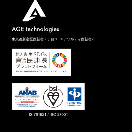
東京都新宿区西新宿７丁目３−４アソルティ西新宿2F