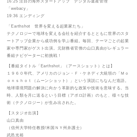
16:25 注目の海外スタートアップ デジタル遺産管理
「webacy」
19:36 エンディング
「Earthshot 世界を変える起業家たち」
テクノロジーで地球を変える会社を紹介するとともに世界のスタ
ートアップ企業から成功例を学ぶ番組。毎回、テーマごとの起業
家や専門家がゲスト出演。元財務省官僚の山口真由がレギュラー
番組ナビゲーターに初挑戦！
【番組タイトル「Earthshot」（アースショット）とは】
１９６０年代、アメリカのジョン・Ｆ・ケネディ大統領の「Ｍｏ
ｏｎｓｈｏｔ（ムーンショット）」という演説にちなんだ造語。
地球環境問題の解決に向かう革新的な政策や技術を意味する。当
時、人類を月に送るという目標（アポロ計画）のもと、様々な技
術（テクノロジー）が生み出された。
【スタジオ出演】
山口真由
（信州大学特任教授/米国ＮＹ州弁護士）
武邑光裕