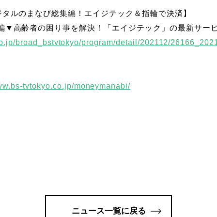
ジタルのまなび総集編！エイジテック＆指輪で決済】
編▼高齢者の困り事を解決！「エイジテック」の最新サー
.co.jp/broad_bstvtokyo/program/detail/202112/26166_20
www.bs-tvtokyo.co.jp/moneymanabi/
ニュース一覧に戻る