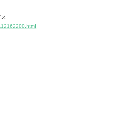
ビス
2112162200.html